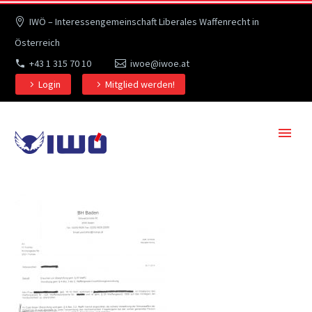
IWÖ – Interessengemeinschaft Liberales Waffenrecht in
Österreich
+43 1 315 70 10
iwoe@iwoe.at
Login
Mitglied werden!