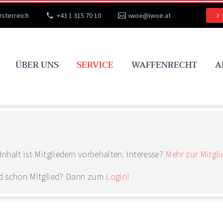
Österreich
+43 1 315 70 10
iwoe@iwoe.at
ÜBER UNS
SERVICE
WAFFENRECHT
A
wnloads
Inhalt ist Mitgliedern vorbehalten. Interesse?
Mehr zur Mitgli
nd schon Mitglied? Dann zum
Login!