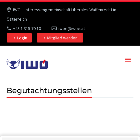
IWÖ – Interessengemeinschaft Liberales Waffenrecht in
Österreich
+43 1 315 70 10
iwoe@iwoe.at
Login
Mitglied werden!
Begutachtungsstellen