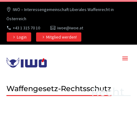
IWÖ – Interessengemeinschaft Liberales Waffenrecht in
Österreich
+43 1 315 70 10
iwoe@iwoe.at
Login
Mitglied werden!
Waffengesetz-Rechtsschutz
Recht