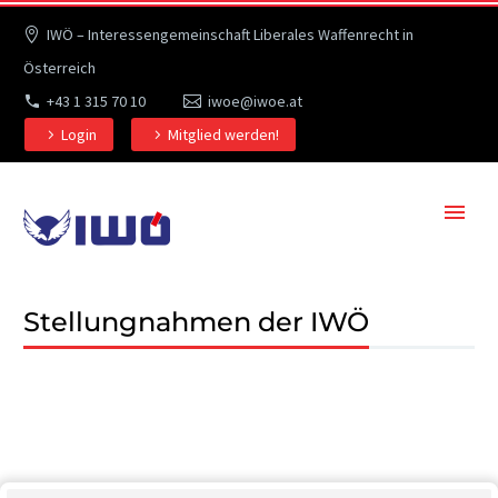
IWÖ – Interessengemeinschaft Liberales Waffenrecht in
Österreich
+43 1 315 70 10
iwoe@iwoe.at
Login
Mitglied werden!
Stellungnahmen der IWÖ