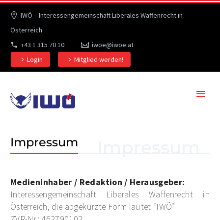
IWÖ – Interessengemeinschaft Liberales Waffenrecht in
Österreich
+43 1 315 70 10
iwoe@iwoe.at
Login
Mitglied werden!
Impressum
Impressum
Medieninhaber / Redaktion / Herausgeber:
Interessengemeinschaft Liberales Waffenrecht in
Österreich, die abgekürzte Form lautet “IWÖ”
ZVR-Nr.: 462790102