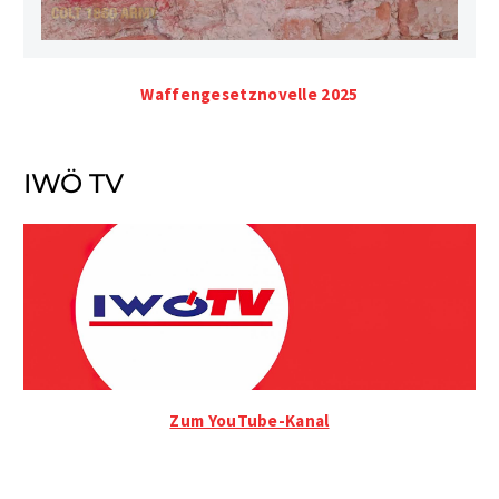
Waffengesetznovelle 2025
IWÖ TV
Zum YouTube-Kanal