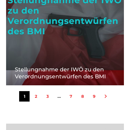
Verordnungsentwürfen
des
BMI
Stellungnahme der IWÖ zu den
m
laut.
Verordnungsentwürfen des BMI
nload-
1
2
3
...
7
8
9