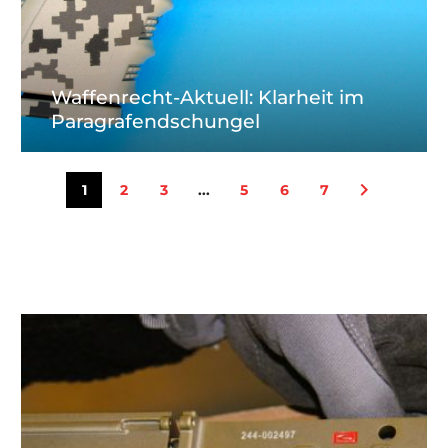
Waffenrecht-Aktuell: Klarheit im
hörden:
en zur
Paragrafendschungel
raxis zu
1
2
3
...
5
6
7