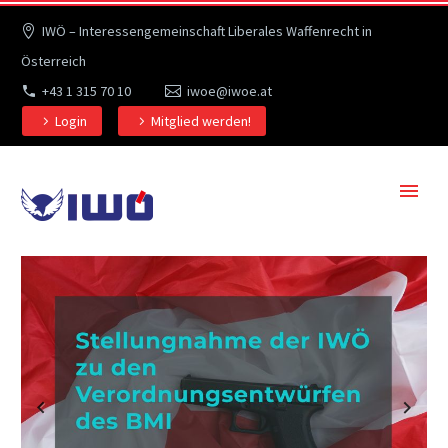
IWÖ – Interessengemeinschaft Liberales Waffenrecht in
Österreich
+43 1 315 70 10
iwoe@iwoe.at
Login
Mitglied werden!
Previous
Next