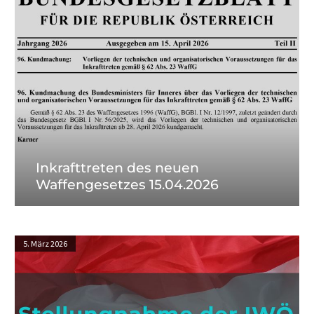
Inkrafttreten des neuen
fall“
s
Waffengesetzes 15.04.2026
 niemand
den
ehenden
Stellungnahme
5. März 2026
 wir
der
IWÖ
zu
den