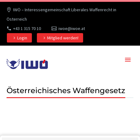
IWÖ – Interessengemeinschaft Liberales Waffenrecht in
Österreich
+43 1 315 70 10
iwoe@iwoe.at
Login
Mitglied werden!
Österreichisches Waffengesetz