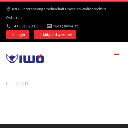
IWÖ – Interessengemeinschaft Liberales Waffenrecht in
Österreich
+43 1 315 70 10
iwoe@iwoe.at
Login
Mitglied werden!
01-14END