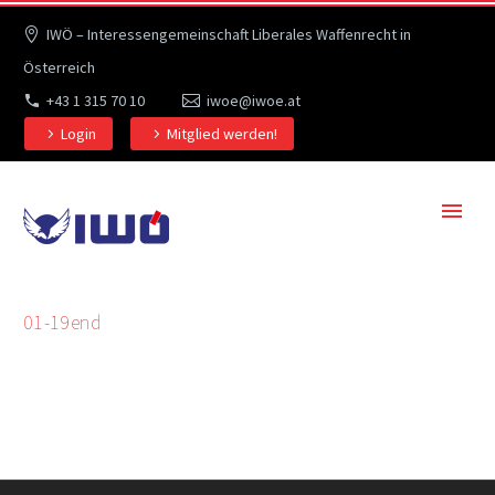
IWÖ – Interessengemeinschaft Liberales Waffenrecht in
Österreich
+43 1 315 70 10
iwoe@iwoe.at
Login
Mitglied werden!
01-19end