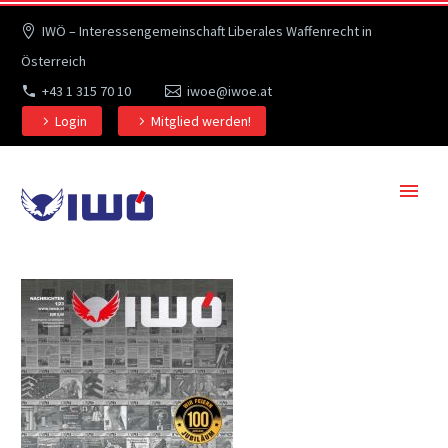
IWÖ – Interessengemeinschaft Liberales Waffenrecht in
Österreich
+43 1 315 70 10
iwoe@iwoe.at
Login
Mitglied werden!