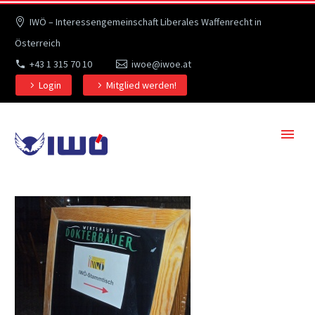
IWÖ – Interessengemeinschaft Liberales Waffenrecht in
Österreich
+43 1 315 70 10
iwoe@iwoe.at
Login
Mitglied werden!