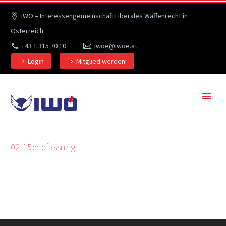
IWÖ – Interessengemeinschaft Liberales Waffenrecht in
Österreich
+43 1 315 70 10
iwoe@iwoe.at
Login
Mitglied werden!
02-15endfassung