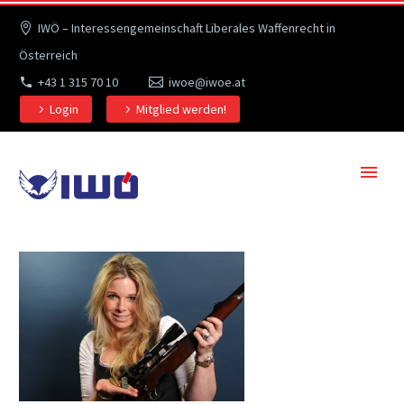
IWÖ – Interessengemeinschaft Liberales Waffenrecht in
Österreich
+43 1 315 70 10
iwoe@iwoe.at
Login
Mitglied werden!