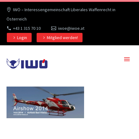
IWÖ – Interessengemeinschaft Liberales Waffenrecht in
Österreich
+43 1 315 70 10
iwoe@iwoe.at
Login
Mitglied werden!