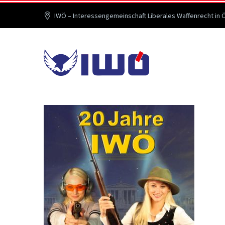
IWÖ – Interessengemeinschaft Liberales Waffenrecht in 