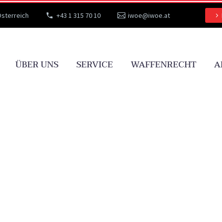
Österreich
+43 1 315 70 10
iwoe@iwoe.at
ÜBER UNS
SERVICE
WAFFENRECHT
A