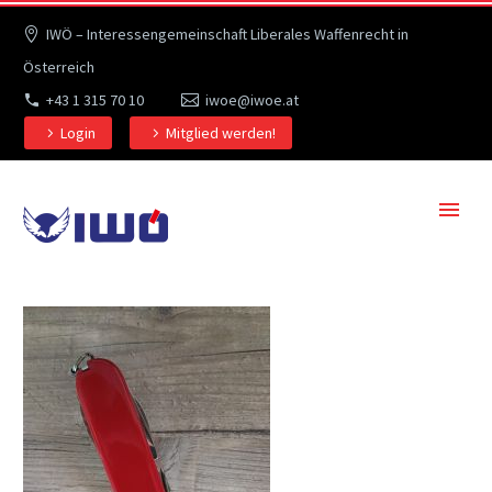
IWÖ – Interessengemeinschaft Liberales Waffenrecht in
Österreich
+43 1 315 70 10
iwoe@iwoe.at
Login
Mitglied werden!