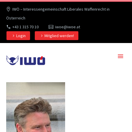
IWÖ – Interessengemeinschaft Liberales Waffenrecht in
Österreich
+43 1 315 70 10
iwoe@iwoe.at
Login
Mitglied werden!