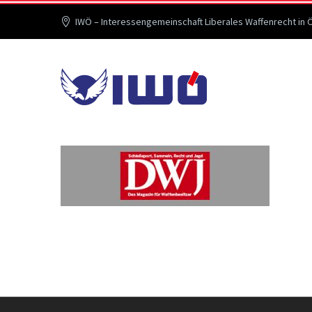
IWÖ – Interessengemeinschaft Liberales Waffenrecht in 