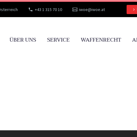
Österreich
+43 1 315 70 10
iwoe@iwoe.at
ÜBER UNS
SERVICE
WAFFENRECHT
A