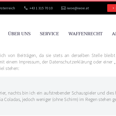
Österreich
+43 1 315 70 10
iwoe@iwoe.at
ÜBER UNS
SERVICE
WAFFENRECHT
A
t sich von Beiträgen, da sie stets an derselben Stelle blei
 mit einem Impressum, der Datenschutzerklärung oder einer „
el stehen:
ier, nachts bin ich ein aufstrebender Schauspieler und dies h
 Coladas, jedoch weniger (ohne Schirm) im Regen stehen ge