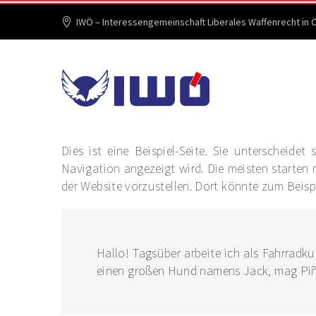
IWÖ – Interessengemeinschaft Liberales Waffenrecht in 
Dies ist eine Beispiel-Seite. Sie unterscheide
Navigation angezeigt wird. Die meisten starten
der Website vorzustellen. Dort könnte zum Beispi
Hallo! Tagsüber arbeite ich als Fahrradkur
einen großen Hund namens Jack, mag Piña