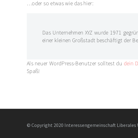
…oder so etwas wie das hier:
Das Unternehmen XYZ wurde 1971 gegründe
einer kleinen Großstadt beschäftigt der B
Als neuer WordPress-Benutzer solltest du
dein 
Spaß!
© Copyright 2020 Interessengemeinschaft Liberales 