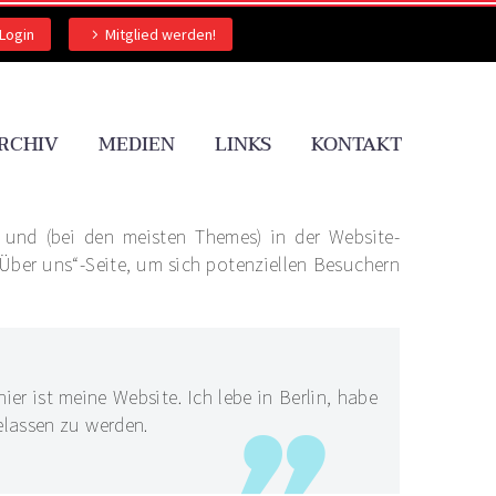
Login
Mitglied werden!
RCHIV
MEDIEN
LINKS
KONTAKT
bt und (bei den meisten Themes) in der Website-
Über uns“-Seite, um sich potenziellen Besuchern
ier ist meine Website. Ich lebe in Berlin, habe
lassen zu werden.