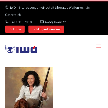
IWÖ – Interessengemeinschaft Liberales Waffenrecht in
Österreich
+43 1 315 70 10
iwoe@iwoe.at
Login
Mitglied werden!