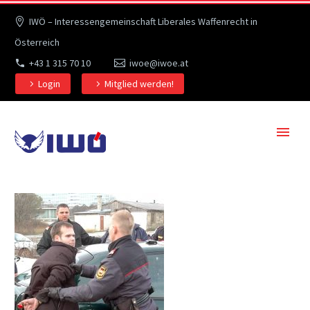
IWÖ – Interessengemeinschaft Liberales Waffenrecht in
Österreich
+43 1 315 70 10
iwoe@iwoe.at
Login
Mitglied werden!