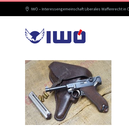
IWÖ – Interessengemeinschaft Liberales Waffenrecht in 