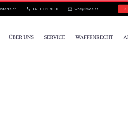
Österreich
+43 1 315 70 10
iwoe@iwoe.at
ÜBER UNS
SERVICE
WAFFENRECHT
A