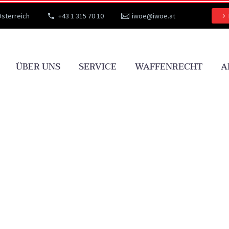
Österreich
+43 1 315 70 10
iwoe@iwoe.at
ÜBER UNS
SERVICE
WAFFENRECHT
A