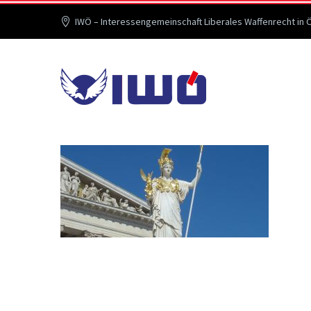
IWÖ – Interessengemeinschaft Liberales Waffenrecht in 