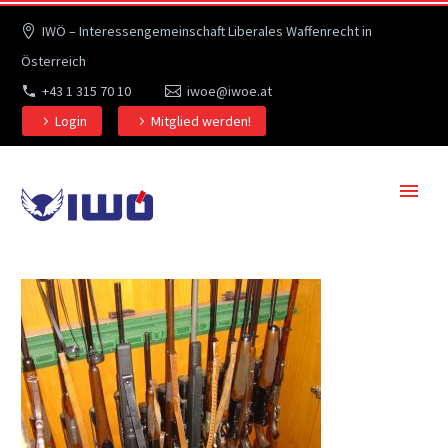
IWÖ – Interessengemeinschaft Liberales Waffenrecht in
Österreich
+43 1 315 70 10
iwoe@iwoe.at
Login
Mitglied werden!