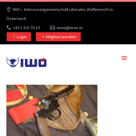
IWÖ – Interessengemeinschaft Liberales Waffenrecht in
Österreich
+43 1 315 70 10
iwoe@iwoe.at
Login
Mitglied werden!