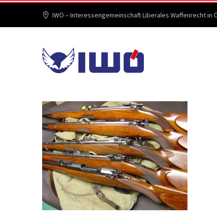
IWÖ – Interessengemeinschaft Liberales Waffenrecht in 