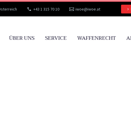
Österreich
+43 1 315 70 10
iwoe@iwoe.at
ÜBER UNS
SERVICE
WAFFENRECHT
A