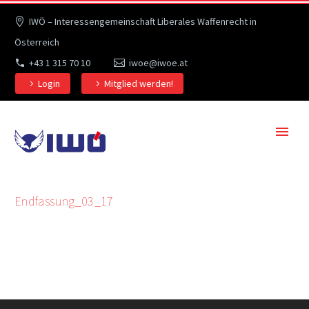
IWÖ – Interessengemeinschaft Liberales Waffenrecht in
Österreich
+43 1 315 70 10
iwoe@iwoe.at
Login
Mitglied werden!
Endfassung_03_17