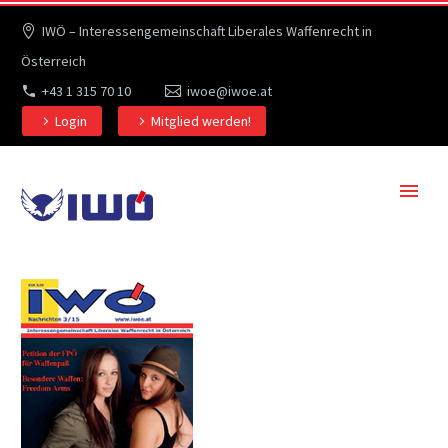
IWÖ – Interessengemeinschaft Liberales Waffenrecht in
Österreich
+43 1 315 70 10
iwoe@iwoe.at
Login
Mitglied werden!