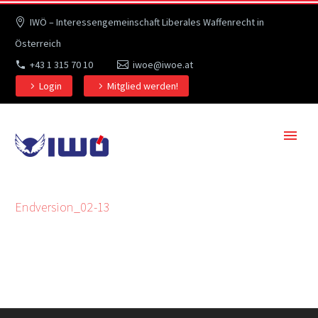
IWÖ – Interessengemeinschaft Liberales Waffenrecht in
Österreich
+43 1 315 70 10
iwoe@iwoe.at
Login
Mitglied werden!
Endversion_02-13