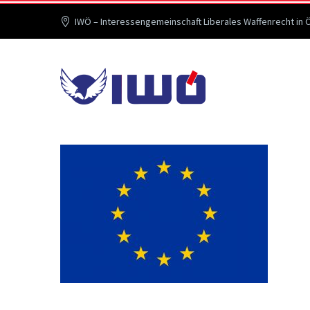
IWÖ – Interessengemeinschaft Liberales Waffenrecht in 