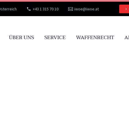
Österreich
+43 1 315 70 10
iwoe@iwoe.at
ÜBER UNS
SERVICE
WAFFENRECHT
A