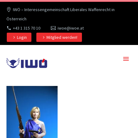
IWÖ – Interessengemeinschaft Liberales Waffenrecht in
Österreich
+43 1 315 70 10
iwoe@iwoe.at
Login
Mitglied werden!