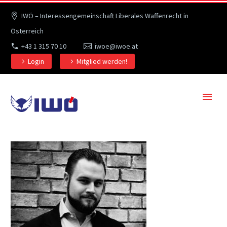
IWÖ – Interessengemeinschaft Liberales Waffenrecht in
Österreich
+43 1 315 70 10
iwoe@iwoe.at
Login
Mitglied werden!