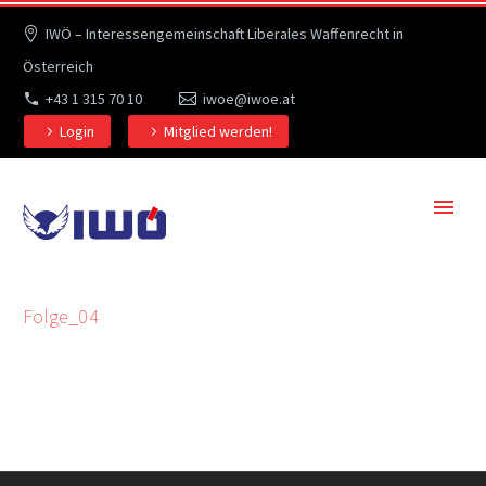
IWÖ – Interessengemeinschaft Liberales Waffenrecht in
Österreich
+43 1 315 70 10
iwoe@iwoe.at
Login
Mitglied werden!
Folge_04