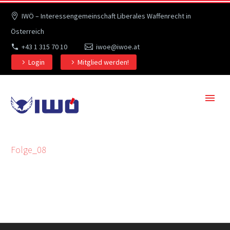
IWÖ – Interessengemeinschaft Liberales Waffenrecht in
Österreich
+43 1 315 70 10
iwoe@iwoe.at
Login
Mitglied werden!
Folge_08