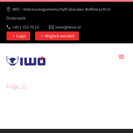
IWÖ – Interessengemeinschaft Liberales Waffenrecht in
Österreich
+43 1 315 70 10
iwoe@iwoe.at
Login
Mitglied werden!
Folge_11