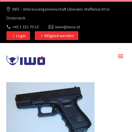
IWÖ – Interessengemeinschaft Liberales Waffenrecht in
Österreich
+43 1 315 70 10
iwoe@iwoe.at
Login
Mitglied werden!