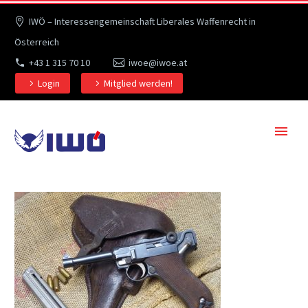
IWÖ – Interessengemeinschaft Liberales Waffenrecht in
Österreich
+43 1 315 70 10
iwoe@iwoe.at
Login
Mitglied werden!