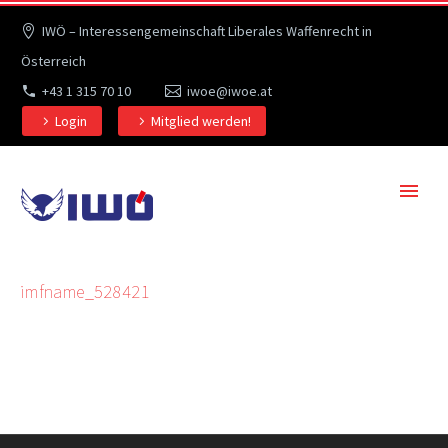
IWÖ – Interessengemeinschaft Liberales Waffenrecht in
Österreich
+43 1 315 70 10
iwoe@iwoe.at
Login
Mitglied werden!
imfname_528421