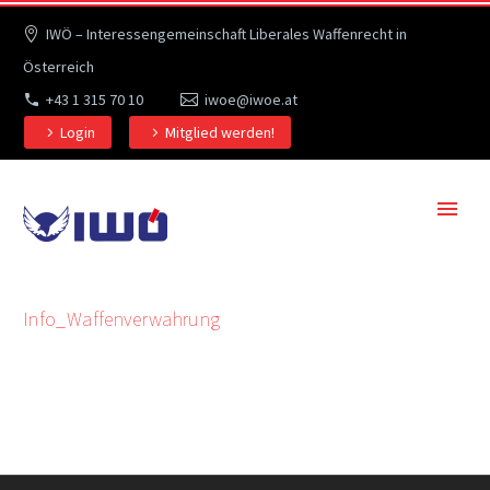
IWÖ – Interessengemeinschaft Liberales Waffenrecht in
Österreich
+43 1 315 70 10
iwoe@iwoe.at
Login
Mitglied werden!
Info_Waffenverwahrung