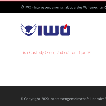
IWÖ – Interessengemeinschaft Liberales Waffenrecht in 
Irish Custody Order, 2nd edition, 1jun08
© Copyright 2020 Interessengemeinschaft Liberales 