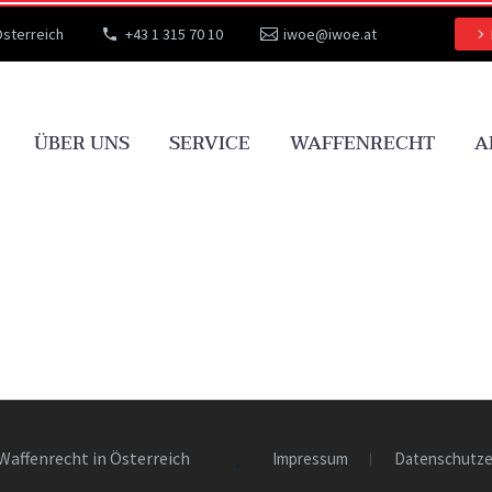
Österreich
+43 1 315 70 10
iwoe@iwoe.at
ÜBER UNS
SERVICE
WAFFENRECHT
A
Waffenrecht in Österreich
Impressum
Datenschutze