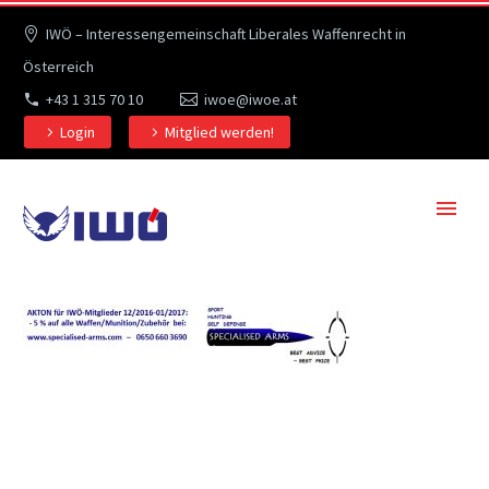
IWÖ – Interessengemeinschaft Liberales Waffenrecht in
Österreich
+43 1 315 70 10
iwoe@iwoe.at
Login
Mitglied werden!