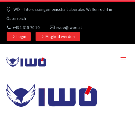
IWÖ – Interessengemeinschaft Liberales Waffenrecht in
Österreich
+43 1 315 70 10
iwoe@iwoe.at
Login
Mitglied werden!