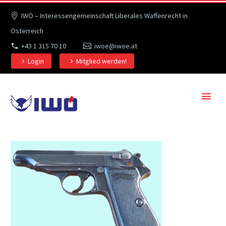
IWÖ – Interessengemeinschaft Liberales Waffenrecht in
Österreich
+43 1 315 70 10
iwoe@iwoe.at
Login
Mitglied werden!