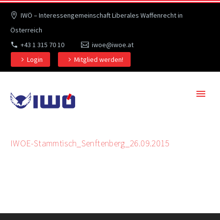
IWÖ – Interessengemeinschaft Liberales Waffenrecht in
Österreich
+43 1 315 70 10
iwoe@iwoe.at
Login
Mitglied werden!
IWOE-Stammtisch_Senftenberg_26.09.2015