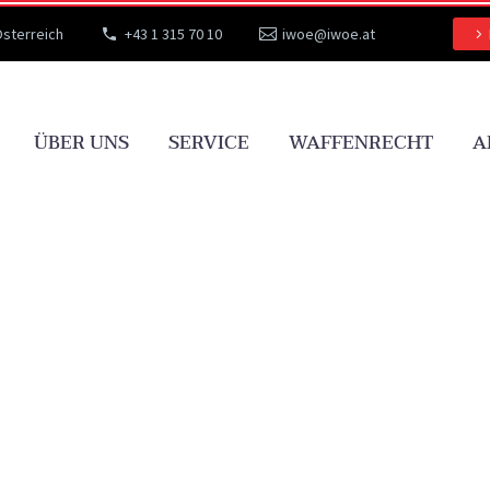
Österreich
+43 1 315 70 10
iwoe@iwoe.at
ÜBER UNS
SERVICE
WAFFENRECHT
A