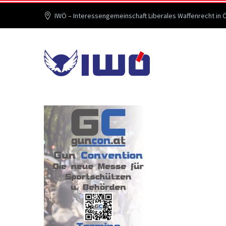
IWÖ – Interessengemeinschaft Liberales Waffenrecht in 