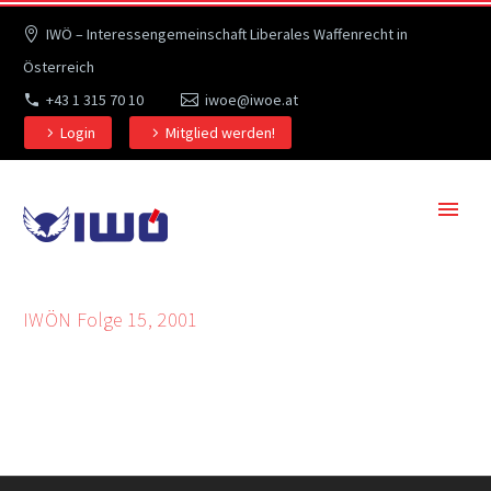
IWÖ – Interessengemeinschaft Liberales Waffenrecht in
Österreich
+43 1 315 70 10
iwoe@iwoe.at
Login
Mitglied werden!
IWÖN Folge 15, 2001