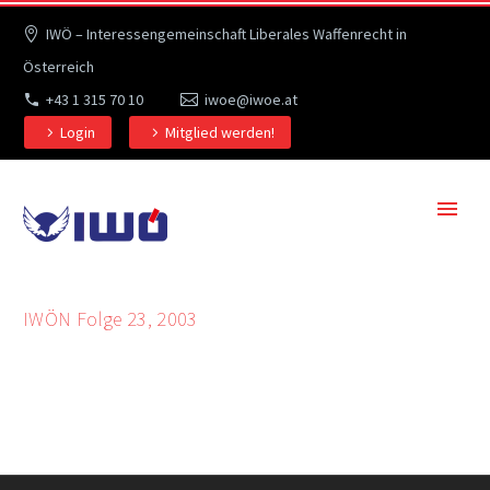
IWÖ – Interessengemeinschaft Liberales Waffenrecht in
Österreich
+43 1 315 70 10
iwoe@iwoe.at
Login
Mitglied werden!
IWÖN Folge 23, 2003