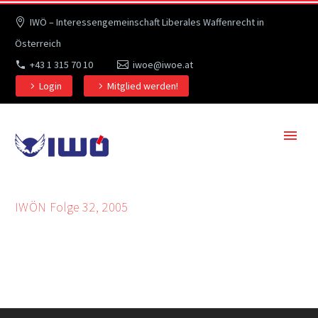
IWÖ – Interessengemeinschaft Liberales Waffenrecht in
Österreich
+43 1 315 70 10
iwoe@iwoe.at
Login
Mitglied werden!
IWÖN Folge 32, 2005