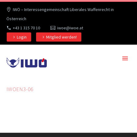
IWÖ – Interessengemeinschaft Liberales Waffenrecht in
Österreich
+43 1 315 70 10
iwoe@iwoe.at
Login
Mitglied werden!
IWOEN3-06